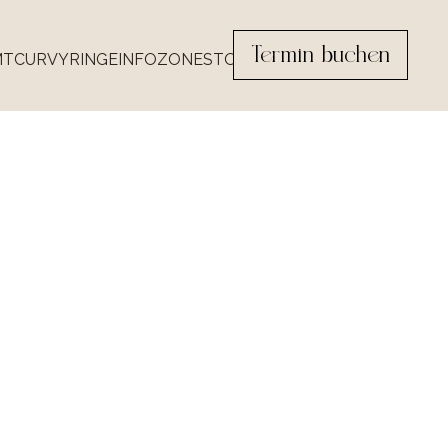
Termin buchen
MT
CURVY
RINGE
INFOZONE
STORES