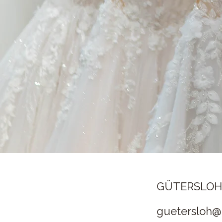
GÜTERSLO
guetersloh@c