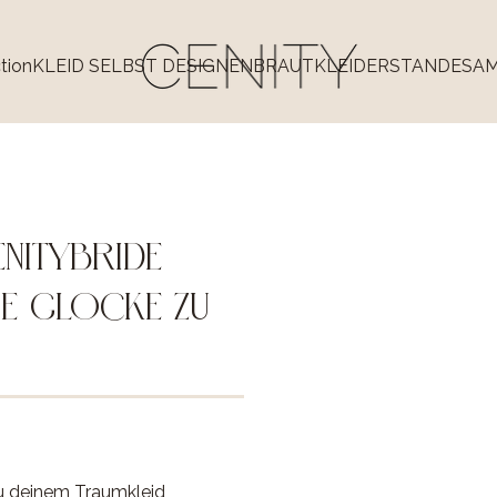
tion
KLEID SELBST DESIGNEN
BRAUTKLEIDER
STANDESA
NITYBRIDE
IE GLOCKE ZU
u deinem Traumkleid