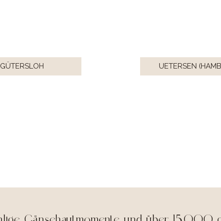
GÜTERSLOH
UETERSEN (HAM
ählige Gänsehautmomente und über 15.000 gl